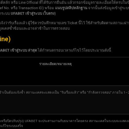
ต์หลัก หรือ Line Official ที่ได้รับการยืนยัน แล้วกรอกข้อมูลรายละเอียดให้ครบใน
f No. หรือ Transaction ID) พร้อม
แนบรูปสลิปหลักฐาน
จากนั้นส่งข้อมูลเข้าสู่ระ
จากระบบ
UFABET เข้าสู่ระบบ เว็บตรง
)
้งว่ารับเรื่องแล้ว ผู้ใช้ควรบันทึกหมายเลข Ticket นี้ไว้ ใช้สำหรับติดตามสถานะผ่านช่
้อมูลเคสซ้ำซ้อนและอาจล่าช้าในการตรวจสอบ
ine)
ABET เข้าสู่ระบบ ล่าสุด
ได้กำหนดกรอบเวลาแก้ไขไว้โดยประมาณดังนี้
รายละเอียด/หมายเหตุ
จำเป็นต้องแจ้งซ้ำ สถานะเคสจะแสดงเป็น “รับเรื่องแล้ว” หรือ “กำลังตรวจสอบ” ภายใน 1–
ล่มหรือปิดปรับปรุง) UFABET จะประสานงานกับธนาคารโดยตรง สถานะเคสในระบบจะแสด
แก้ไขระบบเสร็จ