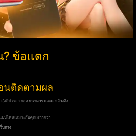
ัน? ข้อแตก
ตอนติดตามผล
(สลิป เวลา ยอด ธนาคาร และเลขอ้างอิง
รูปแบบไหนเหมาะกับคุณมากกว่า
เว็บตรง