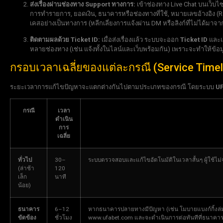
ส่งเรื่องผ่านช่องทาง Support ทางการ:
เข้าช่องทาง Live Chat บนเว็บไซ
การทำรายการ, ยอดเงิน, ธนาคารหรือช่องทางที่ใช้, หมายเลขอ้างอิง (Re
เคสอย่างเป็นทางการ (หลีกเลี่ยงการแจ้งผ่าน DM หรือลิงก์ที่ไม่ได้มา
ติดตามผลด้วย Ticket ID:
เมื่อส่งเรื่องแล้ว ระบบจะออก
Ticket ID
และแจ
หลายช่องทาง (เช่น แจ้งทั้งในไลน์และเว็บพร้อมกัน) เพราะจะทำให้ข
กรอบเวลาเฉลี่ยของแต่ละกรณี (Service Timel
ระยะเวลาการแก้ไขปัญหาจะแตกต่างกันไปตามประเภทของกรณี โดยระบบ
UF
กรณี
เวลา
ดำเนิน
การ
เฉลี่ย
ทั่วไป
30–
ระบบตรวจสอบและแก้ไขอัตโนมัติในเวลาสั้นๆ ผู้ใช้ไม่
(ล่าช้า
120
เล็ก
นาที
น้อย)
ธนาคาร
6–12
หากธนาคารปลายทางมีปัญหา (เช่น โมบายแบงก์กิ้ง
ขัดข้อง
ชั่วโมง
www.ufabet.com
และจะดำเนินการต่อทันทีที่ธนาคาร