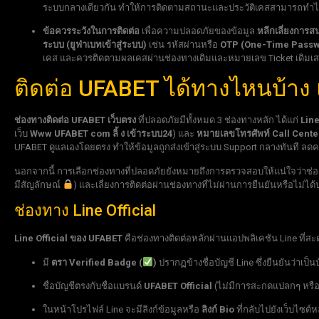
ระบบกลางเดียวกัน ทำให้การติดตามสถานะและประวัติเคสสามารถทำได้
ข้อควรระวังในการติดต่อ
เพื่อความปลอดภัยของข้อมูล
หลีกเลี่ยงการ
ระบบ (ยูฟ่าเบทเข้าสู่ระบบ)
เช่น รหัสผ่านหรือ
OTP (One-Time Passwor
เคส และควรติดตามผลเคสผ่านช่องทางเดิมและหมายเลข Ticket เดิมเส
ติดต่อ UFABET ได้ทางไหนบ้าง 
ช่องทางติดต่อ UFABET เว็บตรง
ที่ปลอดภัยมีทั้งหมด 3 ช่องทางหลัก ได้แก่
Line
เว็บ
Www UFABET com ลิ้ ง เข้าระบบ24
) และ
หมายเลขโทรศัพท์ Call Cente
UFABET ดูแลเองโดยตรง ทำให้ข้อมูลถูกส่งเข้าสู่ระบบ Support กลางทันที ล
นอกจากนี้ การเลือกช่องทางที่ปลอดภัยยังหมายถึงการตรวจสอบให้แน่ใจว่าช่อ
มีสัญลักษณ์
) และเลี่ยงการติดต่อผ่านช่องทางที่ไม่ผ่านการยืนยันหรือไม่ไ
ช่องทาง Line Official
Line Official ของ UFABET
คือช่องทางติดต่อหลักผ่านแอปพลิเคชัน Line ที่สะด
มี
ตรา Verified Badge (
)
ปรากฏข้างชื่อบัญชี Line ซึ่งยืนยันว่าเป็
ชื่อบัญชีตรงกับชื่อแบรนด์
UFABET Official
(ไม่มีการสะกดแปลกๆ หรือเ
ในหน้าโปรไฟล์ Line จะมีลิงก์ข้อมูลหรือ
ลิงก์ Bio
ที่กลับไปยังเว็บไซต์ห