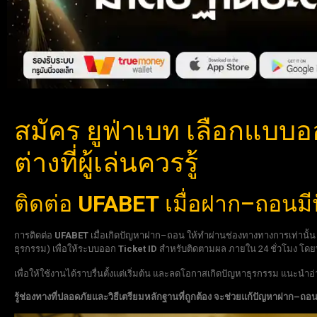
สมัคร ยูฟ่าเบท เลือกแบบอ
ต่างที่ผู้เล่นควรรู้
ติดต่อ
UFABET
เมื่อฝาก–ถอนม
การติดต่อ
UFABET
เมื่อเกิดปัญหาฝาก–ถอน ให้ทำผ่านช่องทางทางการเท่านั้น 
ธุรกรรม) เพื่อให้ระบบออก
Ticket ID
สำหรับติดตามผล ภายใน 24 ชั่วโมง โดยท
เพื่อให้ใช้งานได้ราบรื่นตั้งแต่เริ่มต้น และลดโอกาสเกิดปัญหาธุรกรรม แนะน
รู้ช่องทางที่ปลอดภัยและวิธีเตรียมหลักฐานที่ถูกต้อง จะช่วยแก้ปัญหาฝาก–ถอ