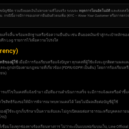
เลขบัญชีผิด รวมถึงยอดเงินไม่ตรงตามที่โอนจริง ระบบจะ
หยุดการโอนอัตโนมัติ
และส่งเคสใ
ม. กรณีนี้อาจมีการขอเอกสารยืนยันตัวตนเพิ่ม (KYC –
Know Your Customer
หรือการตรวจสอ
ร็จสิ้น พร้อมหลักฐานหรือข้อความยืนยัน เช่น คืนยอดเงินเข้าสู่กระเป๋าหลักของบั
นทึก Log รายการไว้เพื่อความโปร่งใส
arency)
ิทธิของผู้ใช้
เมื่อมีการร้องเรียนหรือแจ้งปัญหา ทุกเคสที่ผู้ใช้แจ้งจะถูกติดตามผล
คลจะถูกปกป้องตามกฎหมายที่เกี่ยวข้อง (
PDPA/GDPR
เป็นต้น) โดยการร้องเรียนหร
ียน)
การแก้ไขในเคสที่แจ้งเข้ามา เมื่อทีมงานดำเนินการเสร็จ จะมีการแจ้งผลหรือคำชี้แ
ชสิทธิร้องขอให้มีการพิจารณาทบทวนเคสได้ โดยไม่มีผลเสียต่อบัญชีผู้ใช้
องผู้ใช้จะถูกเก็บรักษาเป็นความลับและไม่ถูกเปิดเผยต่อสาธารณะหรือบุคคลภาย
โรป)
เชื่อมโยงทุกช่องทางร้องเรียนทางการ ไม่ว่าจะเป็นแบบฟอร์มบนเว็บ, Line Official 