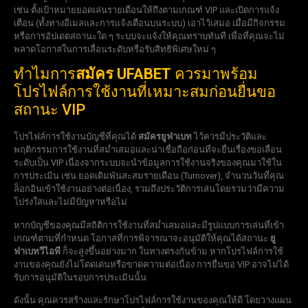
เช่น ตั้งเป้าหมายยอดเล่นรายเดือนให้ถึงตามเกณฑ์ VIP และเปิดการแจ้ง
เตือน (ทั้งทางอีเมลและการแจ้งเตือนบนระบบ) เอาไว้เสมอ เมื่อมีกิจกรรม
หรือการอัปเดตสถานะใด ๆ ระบบจะแจ้งให้คุณทราบทันที เพื่อที่คุณจะไม่
พลาดโอกาสในการเลื่อนระดับหรือรับสิทธิพิเศษใหม่ ๆ
ทำไมการ
สมัคร UFABET
ควรมาพร้อม
โปรไฟล์การใช้งานที่เหมาะสมก่อนยื่นขอ
สถานะ VIP
โปรไฟล์การใช้งานบัญชีที่คุณได้
สมัครยูฟ่าเบท
ไว้ควรมีประวัติและ
พฤติกรรมการใช้งานที่สม่ำเสมอและน่าเชื่อถือก่อนที่จะยื่นเรื่องขอเลื่อน
ระดับเป็น VIP เนื่องจากระบบจะนำข้อมูลการใช้งานจริงของคุณมาใช้ใน
การประเมิน เช่น ยอดเดิมพันสะสมรายเดือน (Turnover), จำนวนวันที่คุณ
ล็อกอินเข้าใช้งานอย่างต่อเนื่อง, รวมถึงประวัติการเล่นโดยรวมว่ามีความ
โปร่งใสและไม่มีปัญหาหรือไม่
หากบัญชีของคุณมีสถิติการใช้งานที่สม่ำเสมอและมีรูปแบบการเล่นที่เข้า
เกณฑ์ตามที่กำหนด โอกาสที่การพิจารณาจะอนุมัติให้คุณได้สถานะ
ยู
ฟ่าเบทวีไอพี
ก็จะสูงขึ้นอย่างมาก ในทางตรงกันข้าม หากโปรไฟล์การใช้
งานของคุณยังไม่โดดเด่นหรือขาดความต่อเนื่อง การยื่นขอ VIP อาจไม่ได้
รับการอนุมัติในรอบการประเมินนั้น
ดังนั้น คุณควรสร้างและรักษาโปรไฟล์การใช้งานของคุณให้ดี โดยวางแผน