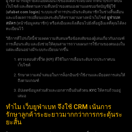
ผู้ใช้สามารถดูรายละเอียดเงื่อนไขของแต่ละระดับได้จากหน้าประกาศบน
เว็บไซต์ และติดตามความคืบหน้าของตนเองผ่านแดชบอร์ดบัญชีผู้ใช้
(
ufabet com login
) ระบบจะทำการประเมินระดับสมาชิกในช่วงสิ้นเดือน
และแจ้งผลการเปลี่ยนแปลงระดับให้ทราบผ่านทางหน้าเว็บไซต์
ยูฟ่าเบท
สมัคร
(หน้าข้อมูลสมาชิก) หรือส่งอีเมลแจ้งเตือนไปยังที่อยู่อีเมลที่คุณได้ลง
ทะเบียนไว้
วิธีการที่โปร่งใสนี้ช่วยลดความสับสนหรือข้อสงสัยของผู้เล่นเกี่ยวกับเกณฑ์
การเลื่อนระดับ และยังช่วยให้คุณสามารถวางแผนการใช้งานของตนเองใน
แต่ละเดือนอย่างมีระบบระเบียบมากขึ้น
ตรวจสอบตัวชี้วัด (KPI) ที่ใช้ในการเลื่อนระดับจากประกาศบน
เว็บไซต์
รักษาความสม่ำเสมอในการล็อกอินเข้าใช้งานและมียอดการเล่นให้
ถึงตามเกณฑ์
อัปเดตข้อมูลส่วนตัวและเอกสารยืนยันตัวตน
KYC
ให้ครบถ้วนอยู่
เสมอ
ทำไม เว็บยูฟ่าเบท จึงใช้ CRM เน้นการ
รักษาลูกค้าระยะยาวมากกว่าการกระตุ้นระ
ยะสั้น