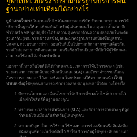
ยูฟ่าเบทเว็บตรง รักษามาตรฐานบริการพื้น
ฐานอย่างเท่าเทียมได้อย่างไร
ยูฟ่าเบทเว็บตรง
ในฐานะเว็บไซต์โดยตรงของบริษัท รักษามาตรฐานการให้
บริการพื้นฐานให้เท่าเทียมกันสำหรับผู้เล่นทุกคน ไม่ว่าคุณจะเป็นสมาชิก
ทั่วไปหรือ VIP ทุกบัญชีจะได้รับความคุ้มครองด้านความปลอดภัยในระดับ
สูงเท่ากัน (เช่น การเข้ารหัสข้อมูลและมาตรฐานการปกป้องข้อมูลส่วน
บุคคล), กระบวนการฝาก–ถอนเงินที่เป็นไปตามกติกามาตรฐานเดียวกัน,
รวมถึงช่องทางการติดต่อสอบถามหรือร้องเรียนปัญหาที่เปิดให้ผู้ใช้ทุกคน
สามารถใช้งานได้อย่างเท่าเทียม
นอกจากนี้ ทางเว็บไซต์ยังได้กำหนดระยะเวลาการให้บริการต่าง ๆ (เช่น
ระยะเวลาการตอบกลับของทีมสนับสนุน
SLA
) และอัตราค่าธรรมเนียม/
อัตราการจ่ายต่าง ๆ ไว้อย่างชัดเจน โดยประกาศให้ทราบบนหน้า
เว็บยู
ฟ่าเบท
ซึ่งผู้ใช้ทุกคนสามารถเข้าตรวจสอบข้อมูลเหล่านี้ได้อย่างโปร่งใส
ศึกษานโยบายและเงื่อนไขการให้บริการที่ทางเว็บไซต์ประกาศไว้
เพื่อเข้าใจสิทธิ์พื้นฐานของคุณ
ทราบระยะเวลาการดำเนินการ (SLA) และอัตราการจ่ายต่าง ๆ ที่ถูก
กำหนดไว้เหมือนกันสำหรับผู้เล่นทุกคน
หากพบปัญหาในการใช้งาน ใช้ช่องทางการร้องเรียนหรือติดต่อทีม
สนับสนุนที่ทางเว็บไซต์จัดไว้ ซึ่งให้บริการกับผู้ใช้ทุกระดับอย่างเท่า