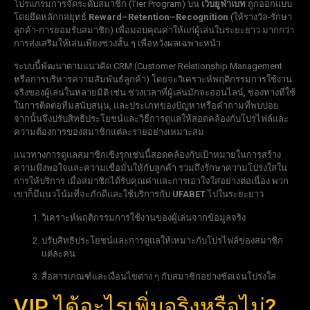
โปรแกรมการจัดระดับสมาชิก (Tier Program) บน
เว็บยูฟ่าเบท
ถูกออกแบบ
โดยยึดหลักกลยุทธ์
Reward–Retention–Recognition
(ให้รางวัล-รักษา
ลูกค้า-การยอมรับสมาชิก) เพื่อมอบคุณค่าให้แก่ผู้เล่นในระยะยาว มากกว่า
การส่งเสริมให้เล่นเพียงช่วงสั้น ๆ เพื่อหวังผลเฉพาะหน้า
ระบบนี้พัฒนาตามแนวคิด CRM (Customer Relationship Management
หรือการบริหารความสัมพันธ์ลูกค้า) โดยจะวิเคราะห์พฤติกรรมการใช้งาน
จริงของผู้เล่นในหลายมิติ เช่น ช่วงเวลาที่ผู้เล่นมักจะออนไลน์, ช่องทางที่ใช้
ในการติดต่อทีมสนับสนุน, และประเภทของปัญหาหรือคำถามที่พบบ่อย
จากนั้นจึงปรับสิทธิประโยชน์และวิธีการดูแลให้สอดคล้องกับโปรไฟล์และ
ความต้องการของสมาชิกแต่ละรายอย่างเหมาะสม
แนวทางการดูแลสมาชิกเชิงรุกเช่นนี้สอดคล้องกับเป้าหมายในการสร้าง
ความพึงพอใจและความเชื่อมั่นให้กับลูกค้า รวมถึงรักษาความโปร่งใสใน
การให้บริการ เมื่อสมาชิกได้รับคุณค่าและการเอาใจใส่อย่างต่อเนื่อง พวก
เขาก็มีแนวโน้มที่จะภักดีและใช้บริการกับ
UFABET
ไปในระยะยาว
วิเคราะห์พฤติกรรมการใช้งานของผู้เล่นจากข้อมูลจริง
ปรับสิทธิประโยชน์และการดูแลให้เหมาะกับโปรไฟล์ของสมาชิก
แต่ละคน
สื่อสารเกณฑ์และเงื่อนไขต่าง ๆ กับสมาชิกอย่างชัดเจนโปร่งใส
VIP ได้อะไรเพิ่มจริงหรือไม่?