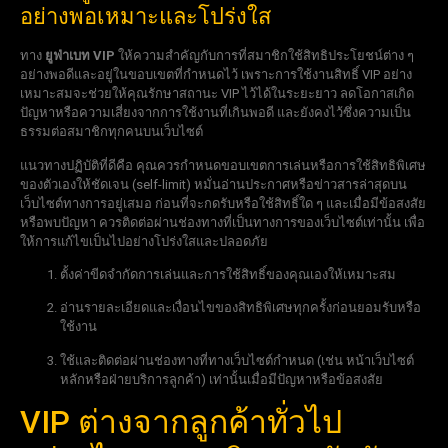
อย่างพอเหมาะและโปร่งใส
ทาง
ยูฟ่าเบท VIP
ให้ความสำคัญกับการที่สมาชิกใช้สิทธิประโยชน์ต่าง ๆ
อย่างพอดีและอยู่ในขอบเขตที่กำหนดไว้ เพราะการใช้งานสิทธิ์ VIP อย่าง
เหมาะสมจะช่วยให้คุณรักษาสถานะ VIP ไว้ได้ในระยะยาว ลดโอกาสเกิด
ปัญหาหรือความเสี่ยงจากการใช้งานที่เกินพอดี และยังคงไว้ซึ่งความเป็น
ธรรมต่อสมาชิกทุกคนบนเว็บไซต์
แนวทางปฏิบัติที่ดีคือ คุณควรกำหนดขอบเขตการเล่นหรือการใช้สิทธิพิเศษ
ของตัวเองให้ชัดเจน (self-limit) หมั่นอ่านประกาศหรือข่าวสารล่าสุดบน
เว็บไซต์ทางการอยู่เสมอ ก่อนที่จะกดรับหรือใช้สิทธิ์ใด ๆ และเมื่อมีข้อสงสัย
หรือพบปัญหา ควรติดต่อผ่านช่องทางที่เป็นทางการของเว็บไซต์เท่านั้น เพื่อ
ให้การแก้ไขเป็นไปอย่างโปร่งใสและปลอดภัย
ตั้งค่าขีดจำกัดการเล่นและการใช้สิทธิ์ของคุณเองให้เหมาะสม
อ่านรายละเอียดและเงื่อนไขของสิทธิพิเศษทุกครั้งก่อนยอมรับหรือ
ใช้งาน
ใช้และติดต่อผ่านช่องทางที่ทางเว็บไซต์กำหนด (เช่น หน้าเว็บไซต์
หลักหรือฝ่ายบริการลูกค้า) เท่านั้นเมื่อมีปัญหาหรือข้อสงสัย
VIP ต่างจากลูกค้าทั่วไป