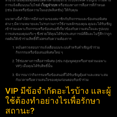
หรือไม่ เมื่อคุณมีคุณสมบัติตรงตามเงื่อนไข ระบบจะส่งคำเชิญเข้าร่วมผ่าน
การแจ้งเตือนบนเว็บไซต์
เว็บยูฟ่าเบท
หรือช่องทางการสื่อสารที่กำหนด
(เช่น อีเมลหรือข้อความในแอปพลิเคชัน) ให้กับคุณ
แนวทางนี้ทำให้การมีส่วนร่วมของสมาชิกกับกิจกรรมและข้อเสนอพิเศษ
ต่าง ๆ มีความหมายและไม่รบกวนการใช้งานหลักของคุณ คุณจะได้รับเชิญ
เข้าร่วมเฉพาะกิจกรรมหรือข้อเสนอที่เกี่ยวข้องกับความสนใจและรูปแบบ
การเล่นของคุณจริง ๆ ซึ่งช่วยให้คุณได้รับประสบการณ์ที่ดีและไม่รู้สึกว่าถูก
กดดันให้เข้าร่วมสิทธิ์ที่ไม่ตรงกับความต้องการ
หมั่นตรวจสอบการแจ้งเตือนบนระบบสำหรับคำเชิญเข้าร่วม
กิจกรรมหรือข้อเสนอพิเศษใหม่ ๆ
ใช้ช่องทางการสื่อสารพิเศษ (เช่น กลุ่มพูดคุยหรือสายด่วนเฉพาะ
VIP) เมื่อคุณได้รับสิทธิ์นั้น
พิจารณาว่ากิจกรรมหรือข้อเสนอที่ได้รับเชิญคุ้มค่าและเหมาะสม
กับเวลาหรือความสนใจของคุณก่อนตอบรับเข้าร่วม
VIP มีข้อจำกัดอะไรบ้าง และผู้
ใช้ต้องทำอย่างไรเพื่อรักษา
สถานะ?