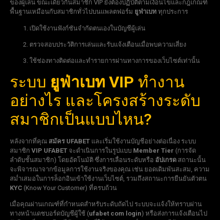
ของผู้เล่น ขณะเดียวกันสมาชิก VIP ยังต้องปฏิบัติตามเงื่อนไขและกฎเกณฑ์
พื้นฐานเหมือนกับสมาชิกทั่วไปบนแพลตฟอร์ม
ยูฟ่าเบท
ทุกประการ
เปิดใช้งานฟังก์ชันจำกัดตนเองในบัญชีผู้เล่น
ตรวจสอบประวัติการเล่นและรับแจ้งเตือนเมื่อพบความเสี่ยง
ใช้ช่องทางติดต่อและทำรายการผ่านทางการของเว็บไซต์เท่านั้น
ระบบ
ยูฟ่าเบท VIP
ทำงาน
อย่างไร และโครงสร้างระดับ
สมาชิกเป็นแบบไหน?
หลังจากที่คุณ
สมัคร UFABET
และเริ่มใช้งานบัญชีอย่างต่อเนื่อง ระบบ
สมาชิก
VIP UFABET
จะดำเนินการในรูปแบบ
Member Tier
(การจัด
ลำดับชั้นสมาชิก) โดยอัตโนมัติ ซึ่งการเลื่อนระดับหรือ
อัปเกรด
สถานะนั้น
จะพิจารณาจากข้อมูลการใช้งานจริงของคุณ เช่น ยอดเดิมพันสะสม, ความ
สม่ำเสมอในการล็อกอินเข้าใช้งานเว็บไซต์, รวมถึงสถานะการยืนยันตัวตน
KYC
(Know Your Customer) ที่ครบถ้วน
เมื่อคุณผ่านเกณฑ์ที่กำหนดสำหรับระดับถัดไป ระบบจะแจ้งให้ทราบผ่าน
ทางหน้าแดชบอร์ดบัญชีผู้ใช้ (
ufabet com login
) หรือส่งการแจ้งเตือนไป