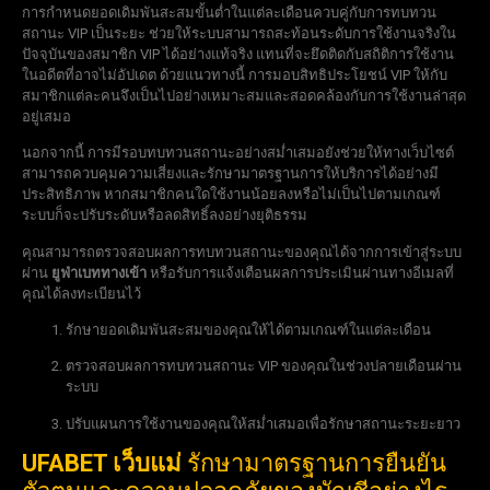
การกำหนดยอดเดิมพันสะสมขั้นต่ำในแต่ละเดือนควบคู่กับการทบทวน
สถานะ VIP เป็นระยะ ช่วยให้ระบบสามารถสะท้อนระดับการใช้งานจริงใน
ปัจจุบันของสมาชิก VIP ได้อย่างแท้จริง แทนที่จะยึดติดกับสถิติการใช้งาน
ในอดีตที่อาจไม่อัปเดต ด้วยแนวทางนี้ การมอบสิทธิประโยชน์ VIP ให้กับ
สมาชิกแต่ละคนจึงเป็นไปอย่างเหมาะสมและสอดคล้องกับการใช้งานล่าสุด
อยู่เสมอ
นอกจากนี้ การมีรอบทบทวนสถานะอย่างสม่ำเสมอยังช่วยให้ทางเว็บไซต์
สามารถควบคุมความเสี่ยงและรักษามาตรฐานการให้บริการได้อย่างมี
ประสิทธิภาพ หากสมาชิกคนใดใช้งานน้อยลงหรือไม่เป็นไปตามเกณฑ์
ระบบก็จะปรับระดับหรือลดสิทธิ์ลงอย่างยุติธรรม
คุณสามารถตรวจสอบผลการทบทวนสถานะของคุณได้จากการเข้าสู่ระบบ
ผ่าน
ยูฟ่าเบททางเข้า
หรือรับการแจ้งเตือนผลการประเมินผ่านทางอีเมลที่
คุณได้ลงทะเบียนไว้
รักษายอดเดิมพันสะสมของคุณให้ได้ตามเกณฑ์ในแต่ละเดือน
ตรวจสอบผลการทบทวนสถานะ VIP ของคุณในช่วงปลายเดือนผ่าน
ระบบ
ปรับแผนการใช้งานของคุณให้สม่ำเสมอเพื่อรักษาสถานะระยะยาว
UFABET เว็บแม่
รักษามาตรฐานการยืนยัน