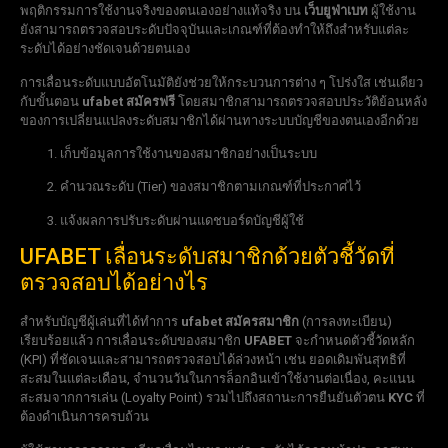
พฤติกรรมการใช้งานจริงของตนเองอย่างแท้จริง บน
เว็บยูฟ่าเบท
ผู้ใช้งาน
ยังสามารถตรวจสอบระดับปัจจุบันและเกณฑ์ที่ต้องทำให้ถึงสำหรับแต่ละ
ระดับได้อย่างชัดเจนด้วยตนเอง
การเลื่อนระดับแบบอัตโนมัติยังช่วยให้กระบวนการต่าง ๆ โปร่งใส เช่นเดียว
กับขั้นตอน
ufabet สมัครฟรี
โดยสมาชิกสามารถตรวจสอบประวัติย้อนหลัง
ของการเปลี่ยนแปลงระดับสมาชิกได้ผ่านทางระบบบัญชีของตนเองอีกด้วย
เก็บข้อมูลการใช้งานของสมาชิกอย่างเป็นระบบ
คำนวณระดับ (Tier) ของสมาชิกตามเกณฑ์ที่ประกาศไว้
แจ้งผลการปรับระดับผ่านแดชบอร์ดบัญชีผู้ใช้
UFABET เลื่อนระดับสมาชิกด้วยตัวชี้วัดที่
ตรวจสอบได้อย่างไร
สำหรับบัญชีผู้เล่นที่ได้ทำการ
ufabet สมัครสมาชิก
(การลงทะเบียน)
เรียบร้อยแล้ว การเลื่อนระดับของสมาชิก
UFABET
จะกำหนดตัวชี้วัดหลัก
(KPI) ที่ชัดเจนและสามารถตรวจสอบได้ล่วงหน้า เช่น ยอดเดิมพันสุทธิที่
สะสมในแต่ละเดือน, จำนวนวันในการล็อกอินเข้าใช้งานต่อเนื่อง, คะแนน
สะสมจากการเล่น (Loyalty Point) รวมไปถึงสถานะการยืนยันตัวตน
KYC
ที่
ต้องดำเนินการครบถ้วน