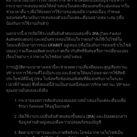
สมาชิกมีวินัยในการใช้งานและรักษาความปลอดภัยของบัญชี เช่น ควร
กระจายการเล่นของคุณให้สม่ำเสมอในแต่ละเดือนแทนที่จะทุ่มเล่นมากใน
ช่วงเวลาสั้น ๆ เพื่อให้ยอดการใช้งานของคุณมีความต่อเนื่อง, กำหนด
ขอบเขตหรือวงเงินการเล่นของตัวเองในแต่ละเดือนอย่างเหมาะสม (เพื่อ
ป้องกันการใช้งานเกินตัว)
นอกจากนี้ ควรเปิดใช้ระบบยืนยันตัวตนแบบสองชั้น
2FA
(Two-Factor
Authentication) และหมั่นตรวจสอบให้แน่ใจว่าคุณกำลังใช้เว็บไซต์ใน
โดเมนที่เป็นทางการของ
UFABET
อยู่เสมอ (เพื่อป้องกันการหลงเข้าเว็บไซต์
ปลอม) รวมถึงคอยติดตามประกาศเกี่ยวกับสิทธิพิเศษหรือการเปลี่ยนแปลง
เงื่อนไขต่าง ๆ จากทางเว็บไซต์อย่างสม่ำเสมอ
การปฏิบัติตามแนวทางเหล่านี้จะช่วยลดความเสี่ยงที่คุณจะสูญเสียสถานะ
VIP จากการใช้งานที่ไม่เป็นระบบ และยังช่วยให้คุณไม่พลาดการใช้สิทธิ
ประโยชน์ที่มีอยู่ (เช่น โบนัสหรือข้อเสนอพิเศษที่ต้องกดรับภายในระยะ
เวลาที่กำหนด) ซึ่งทั้งหมดนี้ล้วนเป็นส่วนหนึ่งของการรักษาสถานะ VIP ของ
คุณอย่างมั่นคงและยั่งยืน
กระจายยอดการเดิมพันของคุณอย่างสม่ำเสมอในแต่ละเดือนเพื่อ
รักษา Turnover ให้อยู่ในเกณฑ์
เปิดใช้งานระบบยืนยันตัวตนสองขั้นตอน (
2FA
) และอัปเดตเอกสาร
ข้อมูลส่วนตัวอยู่เสมอเพื่อความปลอดภัยของบัญชี
ติดตามข่าวสารและประกาศสิทธิประโยชน์จากทางเว็บไซต์เป็น