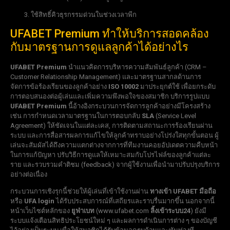
ใช้สิทธิ์คิวธุรกรรมด่วนในช่วงเวลาพีก
UFABET Premium ทำให้บริการสอดคล้อง
กับมาตรฐานการดูแลลูกค้าได้อย่างไร
UFABET Premium
นำแนวคิดการบริหารความสัมพันธ์ลูกค้า (CRM –
Customer Relationship Management) และมาตรฐานสากลด้านการ
จัดการข้อร้องเรียนของลูกค้าอย่าง
ISO 10002
มาประยุกต์ใช้ เพื่อยกระดับ
การตอบสนองต่อผู้เล่นและเพิ่มความพึงพอใจของสมาชิก บริการรูปแบบ
UFABET Premium
นี้อ้างอิงกระบวนการจัดการลูกค้าอย่างมีโครงสร้าง
เช่น การกำหนดเวลามาตรฐานในการตอบกลับ
SLA
(Service Level
Agreement) ให้ชัดเจนในแต่ละเคส, การติดตามสถานะการร้องเรียนผ่าน
ระบบ และการสื่อสารผลการแก้ไขให้ลูกค้าทราบอย่างโปร่งใสทุกขั้นตอน ผู้
เล่นจะสัมผัสได้ถึงความแตกต่างจากการที่ทีมงานคอยอัปเดตความคืบหน้า
ในการแก้ปัญหา ปรับวิธีการดูแลให้เหมาะสมกับโปรไฟล์ของลูกค้าแต่ละ
ราย และรวบรวมคำติชม (feedback) จากผู้ใช้งานเพื่อนำมาปรับปรุงบริการ
อย่างต่อเนื่อง
กระบวนการเชิงรุกนี้ช่วยให้ผู้เล่นที่เข้าใช้งานผ่าน
ทางเข้า UFABET มือถือ
หรือ
UFA login
ได้รับประสบการณ์ที่เสถียรและราบรื่นมากขึ้น นอกจากนี้
หน้าเว็บไซต์หลักของ
ยูฟ่าเบท
(
www.ufabet.com
ลิ้งเข้าระบบ24
) ยังมี
ระบบแจ้งเตือนสิทธิประโยชน์ใหม่ ๆ และผลการดำเนินการต่าง ๆ ของบัญชี