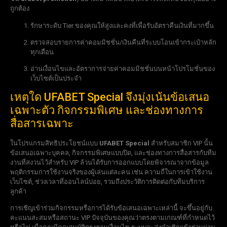
ถูกต้อง
รักษาระดับ Tier ของคุณให้สูงและคงที่เพื่อรับอัตราคืนเงินที่มากขึ้น
ตรวจสอบรายการค่าคอมมิชชั่น/เงินคืนที่ระบบโอนเข้ากระเป๋าหลัก
ทุกเดือน
อ่านเงื่อนไขและอัตราการจ่ายค่าคอมมิชชั่นบนหน้าโปรโมชั่นของ
เว็บไซต์เป็นประจำ
เหตุใด UFABET Special จึงมุ่งเน้นข้อเสนอ
เฉพาะตัว กิจกรรมพิเศษ และช่องทางการ
สื่อสารเฉพาะ
ในโปรแกรมสิทธิประโยชน์แบบ
UFABET Special
สำหรับสมาชิก VIP นั้น
ข้อเสนอเฉพาะบุคคล, กิจกรรมพิเศษแบบปิด, และช่องทางการสื่อสารกับทีม
งานที่สงวนไว้สำหรับ VIP ล้วนได้รับการออกแบบโดยพิจารณาจากข้อมูล
พฤติกรรมการใช้งานจริงของผู้เล่นแต่ละคน เช่น ความถี่ในการเข้าใช้งาน
เว็บไซต์, ช่วงเวลาที่ออนไลน์บ่อย, รวมถึงประวัติการติดต่อกับทีมบริการ
ลูกค้า
การเชิญเข้าร่วมกิจกรรมหรือการได้รับข้อเสนอเฉพาะเหล่านี้ จะขึ้นอยู่กับ
คะแนนสะสมหรือสถานะ VIP ปัจจุบันของคุณว่าตรงตามเกณฑ์ที่กำหนดไว้