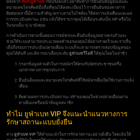
สมัครยูฟ่าเบท
หลังจาก
เรียบร้อยแล้ว อย่าลืมทำการยืนยันที่อยู่อีเมลและ
หมายเลขโทรศัพท์มือถือที่คุณได้ลงทะเบียนไว้ การยืนยันช่องทางการ
ติดต่อเหล่านี้มีความสำคัญ เพราะทางเว็บไซต์จะใช้ส่งการแจ้งเตือนและผล
การประเมินสถานะ (เช่น แจ้งให้ทราบว่าคุณได้เลื่อนระดับเป็น VIP หรือไม่
ในรอบนั้น ๆ) มายังคุณ
การดำเนินการตามขั้นตอนการสมัครและยืนยันข้อมูลอย่างครบถ้วนจะ
ช่วยให้ระบบสามารถประมวลผลคำขอของคุณได้อย่างรวดเร็วและราบรื่น
เมื่อถึงรอบการประเมินปลายเดือน ระบบก็จะสามารถตรวจสอบข้อมูลของ
คุณได้ทันที และพิจารณาเลื่อนระดับ
ยูฟ่าเบทวีไอพี
ให้คุณโดยไม่ล่าช้า
กรอกข้อมูลส่วนตัวในการสมัครให้ตรงกับบัตรประชาชนหรือ
เอกสารทางการทุกประการ
ยืนยันอีเมลและหมายเลขโทรศัพท์ที่ใช้สมัครเพื่อเปิดใช้งานการแจ้ง
เตือน
ติดตามผลการประเมินสถานะ VIP ของคุณในช่วงปลายเดือนผ่าน
ทางอีเมลหรือหน้าข้อมูลสมาชิก
ทำไม ยูฟ่าเบท VIP จึงแนะนำแนวทางการ
รักษาสถานะแบบยั่งยืน
ทาง
ยูฟ่าเบท VIP
ให้คำแนะนำในการรักษาสถานะอย่างยั่งยืน โดยเน้นให้