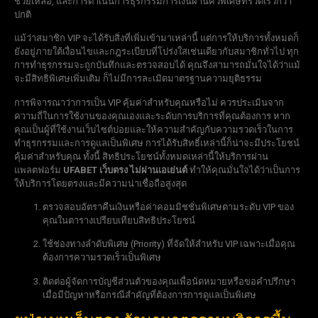
ช่วยเหลือ, และการดำเนินการธุรกรรมการเงินผ่านคิวพิเศษที่รวดเร็วกว่า
ปกติ
แม้ว่าสมาชิก VIP จะได้รับสิ่งที่เพิ่มเข้ามาเหล่านี้ แต่การให้บริการทั้งหมดก็
ยังอยู่ภายใต้เงื่อนไขและกฎระเบียบที่โปร่งใสเช่นเดียวกับสมาชิกทั่วไป ทุก
การทำธุรกรรมจะถูกบันทึกและตรวจสอบได้ คุณจึงสามารถมั่นใจได้ว่าแม้
จะมีสิทธิพิเศษเพิ่มเติม ก็ไม่มีการละเมิดมาตรฐานความยุติธรรม
การพิจารณาว่าการเป็น VIP คุ้มค่าสำหรับคุณหรือไม่ ควรประเมินจาก
ความถี่ในการใช้งานของคุณเองและระดับการบริการที่คุณต้องการ หาก
คุณเป็นผู้ที่ใช้งานเว็บไซต์บ่อยและให้ความสำคัญกับความรวดเร็วในการ
ทำธุรกรรมและการดูแลเป็นพิเศษ การได้รับสิทธิ์เหล่านี้ก็น่าจะมีประโยชน์
คุ้มค่าสำหรับคุณ ทั้งนี้ สิทธิประโยชน์ทั้งหมดเหล่านี้ให้บริการผ่าน
แพลตฟอร์ม
UFABET เว็บตรง ไม่ผ่านเอเย่นต์
ทำให้คุณมั่นใจได้ว่าเป็นการ
ให้บริการโดยตรงและมีความน่าเชื่อถือสูงสุด
ตรวจสอบอัตราคืนเงินหรือค่าคอมมิชชั่นพิเศษตามระดับ VIP ของ
คุณในตารางเปรียบเทียบสิทธิประโยชน์
ใช้ช่องทางลำดับพิเศษ (Priority) ที่จัดให้สำหรับ VIP เฉพาะเมื่อคุณ
ต้องการความรวดเร็วเป็นพิเศษ
ติดต่อผู้จัดการบัญชีส่วนตัวของคุณเพื่อนัดหมายหรือขอคำปรึกษา
เมื่อมีปัญหาหรือกรณีสำคัญที่ต้องการการดูแลเป็นพิเศษ