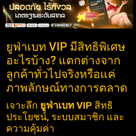
ยูฟ่าเบท VIP มีสิทธิพิเศษ
อะไรบ้าง? แตกต่างจาก
ลูกค้าทั่วไปจริงหรือแค่
ภาพลักษณ์ทางการตลาด
เจาะลึก
ยูฟ่าเบท VIP
สิทธิ
ประโยชน์, ระบบสมาชิก และ
ความคุ้มค่า