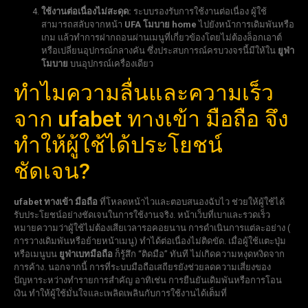
ใช้งานต่อเนื่องไม่สะดุด:
ระบบรองรับการใช้งานต่อเนื่อง ผู้ใช้
สามารถสลับจากหน้า
UFA โมบาย home
ไปยังหน้าการเดิมพันหรือ
เกม แล้วทำการฝากถอนผ่านเมนูที่เกี่ยวข้องโดยไม่ต้องล็อกเอาต์
หรือเปลี่ยนอุปกรณ์กลางคัน ซึ่งประสบการณ์ครบวงจรนี้มีให้ใน
ยูฟ่า
โมบาย
บนอุปกรณ์เครื่องเดียว
ทำไมความลื่นและความเร็ว
จาก ufabet ทางเข้า มือถือ จึง
ทำให้ผู้ใช้ได้ประโยชน์
ชัดเจน?
ufabet ทางเข้า มือถือ
ที่โหลดหน้าไวและตอบสนองฉับไว ช่วยให้ผู้ใช้ได้
รับประโยชน์อย่างชัดเจนในการใช้งานจริง. หน้าเว็บที่เบาและรวดเร็ว
หมายความว่าผู้ใช้ไม่ต้องเสียเวลารอคอยนาน การดำเนินการแต่ละอย่าง (
การวางเดิมพันหรือย้ายหน้าเมนู) ทำได้ต่อเนื่องไม่ติดขัด. เมื่อผู้ใช้แตะปุ่ม
หรือเมนูบน
ยูฟ่าเบทมือถือ
ก็รู้สึก “ติดมือ” ทันที ไม่เกิดความหงุดหงิดจาก
การค้าง. นอกจากนี้ การที่ระบบมือถือเสถียรยังช่วยลดความเสี่ยงของ
ปัญหาระหว่างทำรายการสำคัญ อาทิเช่น การยืนยันเดิมพันหรือการโอน
เงิน ทำให้ผู้ใช้มั่นใจและเพลิดเพลินกับการใช้งานได้เต็มที่