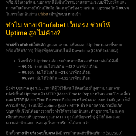
หรือเซิร์ฟเวอร์ล่ม. นอกจากนี้ยังมีหน้ารายงานสถานะระบบที่โปร่งใส และ
การสลับเส้นทางอัตโนมัติเมื่อเกิดเหตุขัดข้อง ช่วยรักษา Uptime ใกล้
99.9%
ufabet
ในการล็อกอินผ่าน
เข้าสู่ระบบ ทางเข้า
ทำไม ทางเข้าufabet เว็บตรง ช่วยให้
Uptime สูง ไม่ค้าง?
ทางเข้า ufabetเว็บหลัก
ถูกออกแบบมาเพื่อคงค่า Uptime (เวลาที่ระบบ
พร้อมให้บริการ) ให้สูงที่สุดจนแทบไม่มี Downtime (เวลาที่ระบบล่ม).
โดยทั่วไป Uptime แต่ละระดับหมายถึงเวลาที่ระบบล่มได้ดังนี้:
–
99.9%
: ระบบล่มได้ไม่เกิน ~43.2 นาทีต่อเดือน
–
99.95%
: ล่มได้ไม่เกิน ~21.6 นาทีต่อเดือน
–
99.99%
: ล่มได้ไม่เกิน ~4.32 นาทีต่อเดือน
ยิ่งค่า Uptime สูง ระยะเวลาที่ผู้ใช้ใช้งานได้ต่อเนื่องก็สูงตาม. นอกจาก
เปอร์เซ็นต์ Uptime แล้ว MTTR (Mean Time to Repair หรือเวลาแก้ไขเฉลี่ย)
และ MTBF (Mean Time Between Failures หรือช่วงเวลาระหว่างปัญหา) ก็มี
ความสำคัญ. ระบบที่มี Uptime สูงและ MTTR ต่ำ หมายความว่าเมื่อเกิด
ปัญหาก็แก้ไขได้อย่างรวดเร็ว ทำให้การล็อกอินและทำธุรกรรมไม่สะดุด
เทียบกับระบบที่ Uptime สูงแต่ MTTR สูง (แก้ปัญหาช้า) ผู้ใช้ก็ยังคงเจอ
ความล่าช้าและการสะดุดในการบริการได้มากกว่า.
อีกทั้ง
ทางเข้า ufabetเว็บตรง
ยังมีการกำหนดตัวชี้วัดบริการ (SLI/SLO)