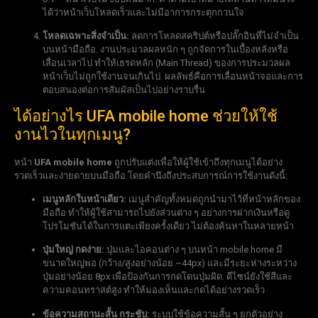
ได้ว่าหน้าเว็บโหลดเร็วและไม่มีอาการกระตุกกวนใจ
โหลดเฉพาะสิ่งจำเป็น:
ลดการโหลดสคริปต์หรือปลั๊กอินที่ไม่จำเป็น
บนหน้ามือถือ. งานประมวลผลหนัก ๆ ถูกจัดการในเบื้องหลังหรือ
เลื่อนเวลาไป ทำให้เธรดหลัก (Main Thread) ของการประมวลผล
หน้าเว็บไม่ถูกใช้งานจนเกินไป. ผลลัพธ์คือการเลื่อนหน้าจอและการ
ตอบสนองต่อการสัมผัสเป็นไปอย่างราบรื่น
ได้อย่างไร UFA mobile home ช่วยให้ใช้
งานไวในทุกเมนู?
หน้า
UFA mobile home
ถูกปรับแต่งเพื่อให้ผู้ใช้เข้าถึงทุกเมนูได้อย่าง
รวดเร็วและง่ายดายบนมือถือ โดยคำนึงถึงประสบการณ์การใช้งานดังนี้:
เมนูหลักในหน้าเดียว:
เมนูสำคัญทั้งหมดถูกนำมาไว้ที่หน้าหลักของ
มือถือ ทำให้ผู้ใช้สามารถไปยังส่วนต่าง ๆ อย่างการฝากเงินหรือดู
โปรโมชันได้ในการแตะเพียงครั้งเดียว ไม่ต้องค้นหาในหลายหน้า
ปุ่มใหญ่ กดง่าย:
ปุ่มและไอคอนต่าง ๆ บนหน้า mobile home มี
ขนาดใหญ่พอ (กว้าง/สูงอย่างน้อย ~44px) และมีระยะห่างระหว่าง
ปุ่มอย่างน้อย 8px เพื่อป้องกันการกดโดนปุ่มผิด. ดีไซน์ยังใช้สีและ
ความคอนทราสต์สูง ทำให้มองเห็นและกดได้อย่างรวดเร็ว
ข้อความสถานะสั้น กระชับ:
ระบบใช้ข้อความสั้น ๆ ยกตัวอย่าง