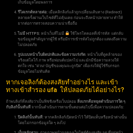
เก็บข้อมูลโดยพลการ
รีไดเรกต์หลายต่อ:
เมื่อคลิกลิงก์แล้วถูกเปลี่ยนเส้นทาง (Redirect)
หลายครั้งผ่านเว็บไซต์ที่ไม่คุ้นเคย ก่อนจะถึงหน้าปลายทาง ทำให้
ยากต่อการตรวจสอบความน่าเชื่อถือ
ไม่มี HTTPS:
หน้าเว็บที่ไม่มี
ใช้โพรโทคอลที่เข้ารหัส แต่กลับ
ขอข้อมูลสำคัญจากผู้ใช้ หรือมีการเข้ารหัสไม่ถูกต้อง แสดงถึงความ
ไม่ปลอดภัย
รูปแบบหน้าเว็บผิดปกติและข้อความเร่งรัด:
หน้าเว็บที่ดูคล้ายของ
จริงแต่โลโก้ ภาพ หรือฟอนต์แปลกไป และมักมีข้อความลวงให้
ตกใจ เช่น “ด่วน! บัญชีของคุณจะถูกปิด” เพื่อเร่งให้ผู้ใช้รีบกรอก
ข้อมูลโดยไม่ทันคิด
หากเจอลิงก์ต้องสงสัยทำอย่างไร และเข้า
ทางเข้าสำรอง ufa ให้ปลอดภัยได้อย่างไร?
ถ้าพบลิงก์ที่สงสัยว่าเป็นฟิชชิงหรือเว็บปลอม
สิ่งแรกคือหยุดดำเนินการใด ๆ
กับลิงก์นั้นทันที
จากนั้นดำเนินการตามขั้นตอนต่อไปนี้เพื่อความปลอดภัย:
ปิดลิงก์นั้นทันที:
หากคลิกลิงก์เปิดหน้าไว้ ให้ปิดแท็บหรือหน้าต่างนั้น
โดยไม่กรอกข้อมูลใด ๆ ลงไป
เก็บหลักฐาน:
ถ่ายภาพหน้าจอของเว็บไซต์ต้องสงสัย จด ที่อยู่หน้า