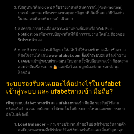
เปิดดูประวัติ Incident หรือรายงานหลังเหตุการณ์ (Post-mortem)
บนหน้าสถานะ เพื่อทราบสาเหตุของปัญหาที่เกิดขึ้นและวิธีป้องกัน
ในอนาคตที่ทางทีมงานดำเนินการ
สมัครรับการแจ้งเตือนสถานะผ่านทางอีเมลหรือ Web Push
Notification เพื่อทราบปัญหาทันทีที่มีการรายงาน โดยไม่ต้องคอย
รีเฟรชหน้าเอง
หากบริการบางส่วนมีปัญหา ให้สลับไปใช้ทางเข้าทางเลือกชั่วคราว
ที่ยังใช้งานได้ เช่น
www.ufabet.com
ลิ้งเข้าระบบ24
หรือเข้าผ่าน
UFABETเข้าสู่ระบบฝาก-ถอน
โดยทุกครั้งที่เปลี่ยนทางเข้า ต้องตรวจ
สอบว่ามีเครื่องหมาย
และชื่อโดเมนถูกต้องก่อนกรอกข้อมูล
ล็อกอิน
ระบบรองรับคนเยอะได้อย่างไรใน ufabet
เข้าสู่ระบบ และ ufabetทางเข้า มือถือ?
เข้าสู่ระบบufabet ทางเข้า
และ
ufabetทางเข้า มือถือ
รองรับผู้ใช้งาน
พร้อมกันจำนวนมากด้วยการใช้เทคโนโลยีกระจายโหลดและขยายระบบ
อัตโนมัติ ดังนี้:
Load Balancer
– กระจายปริมาณคำขอไปยังเซิร์ฟเวอร์หลายตัว
ลดปัญหาคอขวดที่เซิร์ฟเวอร์ใดเซิร์ฟเวอร์หนึ่ง และเลี่ยงปัญหาจุด