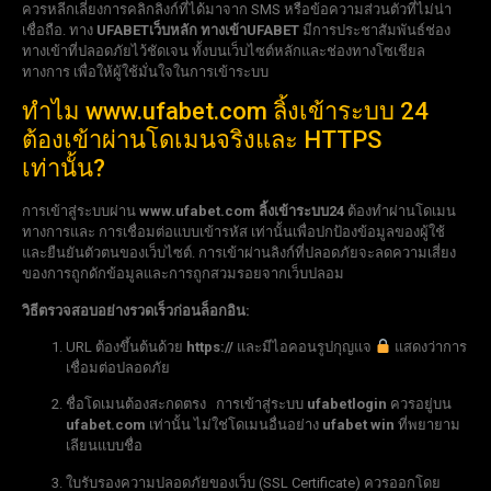
ควรหลีกเลี่ยงการคลิกลิงก์ที่ได้มาจาก SMS หรือข้อความส่วนตัวที่ไม่น่า
เชื่อถือ. ทาง
UFABETเว็บหลัก ทางเข้าUFABET
มีการประชาสัมพันธ์ช่อง
ทางเข้าที่ปลอดภัยไว้ชัดเจน ทั้งบนเว็บไซต์หลักและช่องทางโซเชียล
ทางการ เพื่อให้ผู้ใช้มั่นใจในการเข้าระบบ
ทำไม
www.ufabet.com
ลิ้งเข้าระบบ 24
ต้องเข้าผ่านโดเมนจริงและ HTTPS
เท่านั้น?
การเข้าสู่ระบบผ่าน
www.ufabet.com
ลิ้งเข้าระบบ24
ต้องทำผ่านโดเมน
ทางการและ การเชื่อมต่อแบบเข้ารหัส เท่านั้นเพื่อปกป้องข้อมูลของผู้ใช้
และยืนยันตัวตนของเว็บไซต์. การเข้าผ่านลิงก์ที่ปลอดภัยจะลดความเสี่ยง
ของการถูกดักข้อมูลและการถูกสวมรอยจากเว็บปลอม
วิธีตรวจสอบอย่างรวดเร็วก่อนล็อกอิน:
URL ต้องขึ้นต้นด้วย
https://
และมีไอคอนรูปกุญแจ
แสดงว่าการ
เชื่อมต่อปลอดภัย
ชื่อโดเมนต้องสะกดตรง การเข้าสู่ระบบ
ufabetlogin
ควรอยู่บน
ufabet.com
เท่านั้น ไม่ใช่โดเมนอื่นอย่าง
ufabet win
ที่พยายาม
เลียนแบบชื่อ
ใบรับรองความปลอดภัยของเว็บ (SSL Certificate) ควรออกโดย