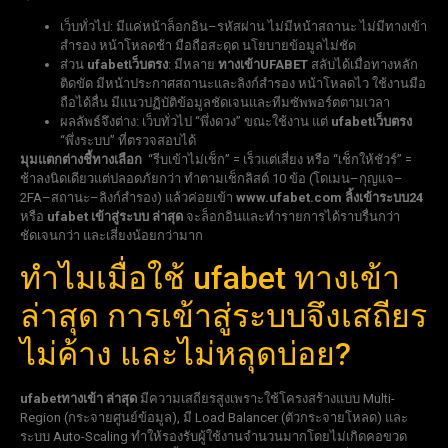
เว็บทั่วไป: มีแค่หน้าล็อกอิน–รหัสผ่าน ไม่มีหน้าสถานะ ไม่มีทางเข้า
สำรอง หน้าโหลดช้า มือถือสะดุด นโยบายข้อมูลไม่ชัด
ส่วน
ufabetเว็บตรง
: มีหลาย
ทางเข้าUFABET
สลับได้เมื่อทางหลัก
ติดขัด มีหน้าประกาศสถานะและลิงก์สำรอง หน้าโหลดไว ใช้งานมือ
ถือได้ลื่น มีแนวปฏิบัติข้อมูลชัดเจนและทีมซัพพอร์ตตามเวลา
ผลลัพธ์จึงต่าง: เว็บทั่วไป “พึ่งดวง” ขณะใช้งาน แต่
ufabetเว็บตรง
“พึ่งระบบ” ที่ตรวจสอบได้
มุมแตกต่างชี้ทางเลือก
“รีบเข้าไม่เช็ก” = เร็วแต่เสี่ยง หรือ “เช็กให้ชัวร์” =
ช้าลงนิดเดียวแต่ปลอดภัยกว่า ทำตามเช็กลิสต์ 10 ข้อ (โดเมน–กุญแจ–
2FA–สถานะ–ลิงก์สำรอง) แล้วค่อยเข้า
www.ufabet.com ลิ้งเข้าระบบ24
หรือ
ufabet เข้าสู่ระบบ ล่าสุด
จะล็อกอินและทำรายการได้ราบรื่นกว่า
ชัดเจนกว่า และเสี่ยงน้อยกว่ามาก
ทำไมเมื่อใช้ ufabet ทางเข้า
ล่าสุด การเข้าสู่ระบบจึงเสถียร
ไม่ค้าง และไม่หลุดบ่อย?
ufabetทางเข้า ล่าสุด
มีความเสถียรสูงเพราะใช้โครงสร้างแบบ Multi-
Region (กระจายศูนย์ข้อมูล), มี Load Balancer (ตัวกระจายโหลด) และ
ระบบ Auto-Scaling ทำให้รองรับผู้ใช้งานจำนวนมากโดยไม่เกิดคอขวด